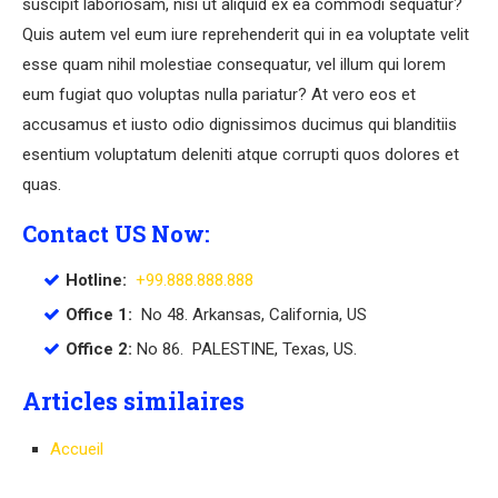
suscipit laboriosam, nisi ut aliquid ex ea commodi sequatur?
Quis autem vel eum iure reprehenderit qui in ea voluptate velit
esse quam nihil molestiae consequatur, vel illum qui lorem
eum fugiat quo voluptas nulla pariatur? At vero eos et
accusamus et iusto odio dignissimos ducimus qui blanditiis
esentium voluptatum deleniti atque corrupti quos dolores et
quas.
Contact US Now:
Hotline:
+99.888.888.888
Office 1:
No 48. Arkansas, California, US
Office 2:
No 86. PALESTINE, Texas, US.
Articles similaires
Accueil